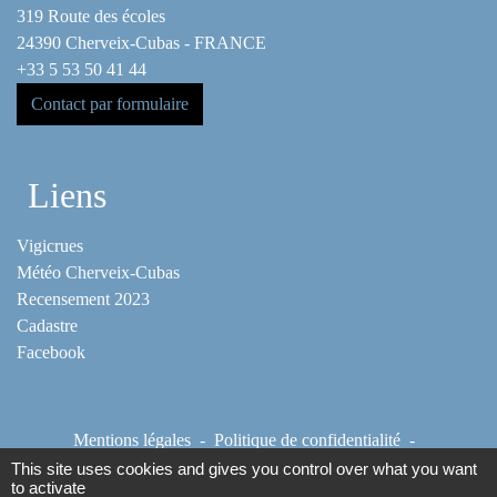
319 Route des écoles
24390 Cherveix-Cubas - FRANCE
+33 5 53 50 41 44
Contact par formulaire
Liens
Vigicrues
Météo Cherveix-Cubas
Recensement 2023
Cadastre
Facebook
Mentions légales
-
Politique de confidentialité
-
Accessibilité
-
Plan du site
-
Gestion des cookies
This site uses cookies and gives you control over what you want
to activate