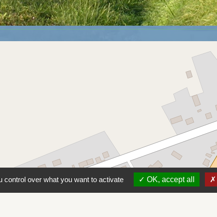
location_on
 control over what you want to activate
OK, accept all