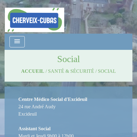
menu
Social
ACCUEIL
/
SANTÉ & SÉCURITÉ
/
SOCIAL
Centre Médico Social d'Excideuil
24 rue André Audy
Excideuil
Assistant Social
Mardi et Jeudi 9h00 à 12h00