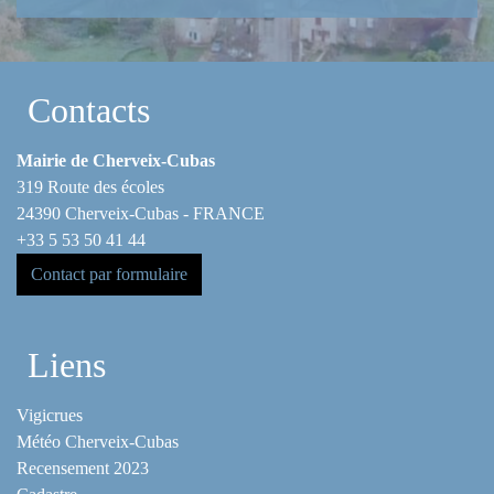
Contacts
Mairie de Cherveix-Cubas
319 Route des écoles
24390 Cherveix-Cubas - FRANCE
+33 5 53 50 41 44
Contact par formulaire
Liens
Vigicrues
Météo Cherveix-Cubas
Recensement 2023