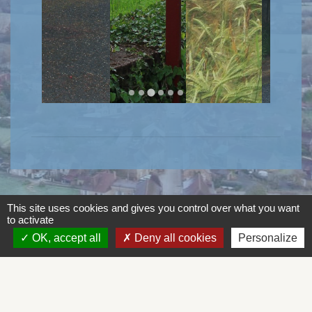
This site uses cookies and gives you control over what you want
to activate
Contacts
OK, accept all
Deny all cookies
Personalize
Mairie de Cherveix-Cubas
319 Route des écoles
24390 Cherveix-Cubas - FRANCE
+33 5 53 50 41 44