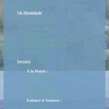
Plan/Accès
Vie Municipale
Conseil Municipal
Commissions
Délibérations
Communauté de Communes : CCILAP
Syndicats Intercommunaux
Bulletins, La Lettre
Services
À la Mairie :
Location de salles
Cimetières
Services de l'Etat
Informations Défense
Enfance et Jeunesse :
RPI Notre Ecole