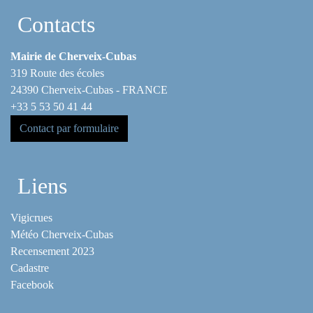
Contacts
Mairie de Cherveix-Cubas
319 Route des écoles
24390 Cherveix-Cubas - FRANCE
+33 5 53 50 41 44
Contact par formulaire
Liens
Vigicrues
Météo Cherveix-Cubas
Recensement 2023
Cadastre
Facebook