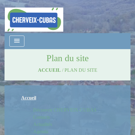
menu
Plan du site
ACCUEIL
/
PLAN DU SITE
Accueil
Découvrir CHERVEIX-CUBAS
Contacts
Actualités
Agenda