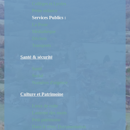
Collèges et Lycées
Petite enfance
Services Publics :
La Poste
Médiathèque
Déchets
Transports
Santé & sécurité
Santé
Social
Numéros d'urgence
Culture et Patrimoine
Lieux de culte
Lanterne des morts
Petit patrimoine
Dans le rétro, Documentation