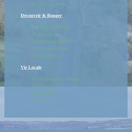
La Boîte à Livres
Découvrir & Bouger
Au fil de l'Auvézère
Randonnées
Equipements sportifs
Offices de tourisme
Hébergements
Vie Locale
Professionnels & Artisans
Associations
Restauration
Marché