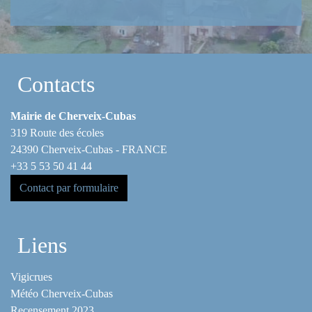
Contacts
Mairie de Cherveix-Cubas
319 Route des écoles
24390 Cherveix-Cubas - FRANCE
+33 5 53 50 41 44
Contact par formulaire
Liens
Vigicrues
Météo Cherveix-Cubas
Recensement 2023