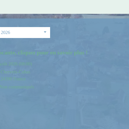
 2026
cante, cliquez pour en savoir plus !
Août 2026 (08:00)
Cherveix-Cubas
24390 France
Non communiqués