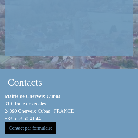
Contacts
Mairie de Cherveix-Cubas
319 Route des écoles
24390 Cherveix-Cubas - FRANCE
+33 5 53 50 41 44
Contact par formulaire