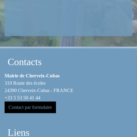
Contacts
Mairie de Cherveix-Cubas
319 Route des écoles
24390 Cherveix-Cubas - FRANCE
+33 5 53 50 41 44
Contact par formulaire
Liens